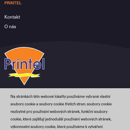
PRINTEL
Kontakt
O nás
Na stránkách této webové lokality používáme vybrané vlastní
PRINTEL CZ s.r.o.
+420 774 480 084
soubory cookie a soubory cookie třetích stran: soubory cookie
Grafická 3365/1
info@printel.cz
nezbytné pro používání webových stránek, funkční soubory
150 01 Praha 5 – Smíchov
cookie, které zajišťují jednodušší používání webových stránek,
Česká rep.
výkonnostní soubory cookie, které používáme k vytváření