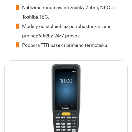
průmyslové
Nabízíme renomované značky Zebra, NEC a
Ražební
Barevné
značení,
Toshiba TEC.
identifikaci
fólie
fólie
a
Modely od stolních až po robustní zařízení
Termotransferové
Snímače
logistiku.
pro nepřetržitý 24/7 provoz.
tiskárny
čárových
Podpora TTR pásek i přímého termotisku.
kódů
Aplikátory
Tiskárny
etiket
plastových
karet