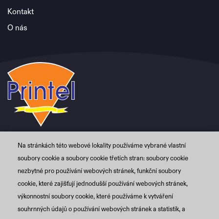
Kontakt
O nás
Na stránkách této webové lokality používáme vybrané vlastní
PRINTEL CZ s.r.o.
+420 774 480 084
soubory cookie a soubory cookie třetích stran: soubory cookie
Grafická 3365/1
info@printel.cz
nezbytné pro používání webových stránek, funkční soubory
150 01 Praha 5 – Smíchov
cookie, které zajišťují jednodušší používání webových stránek,
Česká rep.
výkonnostní soubory cookie, které používáme k vytváření
souhrnných údajů o používání webových stránek a statistik, a