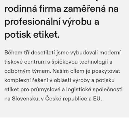
průmyslové
rodinná firma zaměřená na
Ražební
Barevné
značení,
identifikaci
fólie
fólie
profesionální výrobu a
a
Termotransferové
Snímače
logistiku.
potisk etiket.
tiskárny
čárových
kódů
Během tří desetiletí jsme vybudovali moderní
Aplikátory
Tiskárny
tiskové centrum s špičkovou technologií a
etiket
plastových
odborným týmem. Naším cílem je poskytovat
karet
komplexní řešení v oblasti výroby a potisku
etiket pro průmyslové a logistické společnosti
na Slovensku, v České republice a EU.