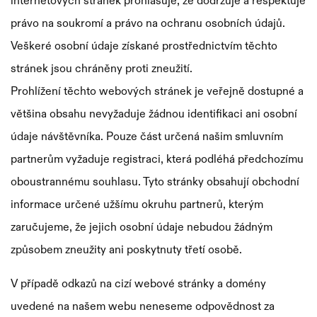
internetových stránek prohlašuje, že dodržuje a respektuje
speciální
etikety
Fólie
právo na soukromí a právo na ochranu osobních údajů.
Kvalitní
etikety
Veškeré osobní údaje získané prostřednictvím těchto
TTR
Termocitlivé
Pásky
fólie
stránek jsou chráněny proti zneužití.
určené
etikety
na
Prohlížení těchto webových stránek je veřejně dostupné a
pro
termotransferový
chléb
většina obsahu nevyžaduje žádnou identifikaci ani osobní
tisk,
speciální
údaje návštěvníka. Pouze část určená našim smluvním
Tiskové
Textilní
aplikace,
partnerům vyžaduje registraci, která podléhá předchozímu
etikety
etikety
značení
a
oboustrannému souhlasu. Tyto stránky obsahují obchodní
v
obalový
informace určené užšímu okruhu partnerů, kterým
průmysl.
arších
Tiskárny
zaručujeme, že jejich osobní údaje nebudou žádným
Fólie
Voskovo-
a
způsobem zneužity ani poskytnuty třetí osobě.
pro
živicové
skenery
V případě odkazů na cizí webové stránky a domény
termotransferový
TTR
Spolehlivá
zařízení
uvedené na našem webu neneseme odpovědnost za
tisk
fólie
pro