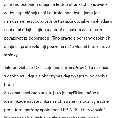
ochranu osobních údajů na těchto stránkách. Nezávislé
průmyslové
Ražební
Barevné
značení,
weby nepodléhají naší kontrole, neschvalujeme je a
identifikaci
fólie
fólie
a
nemůžeme nést odpovědnost za způsob, jakým nakládají s
Termotransferové
Snímače
logistiku.
osobními údaji – jejich uvedení na našem webu nelze
tiskárny
čárových
považovat za doporučení. Tato pravidla ochrany osobních
kódů
údajů se proto vztahují pouze na naše vlastní internetové
Aplikátory
Tiskárny
stránky.
etiket
plastových
Tato pravidla se týkají zejména shromažďování a nakládání
karet
s osobními údaji a s obecnými údaji týkajícími se osob a
firem.
Získávání osobních údajů, jako je například jméno a
identifikace návštěvníka našich stránek, slouží výhradně
pro interní potřeby společnosti PRINTEL ke zvyšování