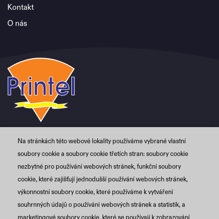
Kontakt
O nás
Na stránkách této webové lokality používáme vybrané vlastní
PRINTEL CZ s.r.o.
+420 774 480 084
soubory cookie a soubory cookie třetích stran: soubory cookie
Grafická 3365/1
info@printel.cz
nezbytné pro používání webových stránek, funkční soubory
150 01 Praha 5 – Smíchov
cookie, které zajišťují jednodušší používání webových stránek,
Česká rep.
výkonnostní soubory cookie, které používáme k vytváření
souhrnných údajů o používání webových stránek a statistik, a
marketingové soubory cookie, které se používají k zobrazování